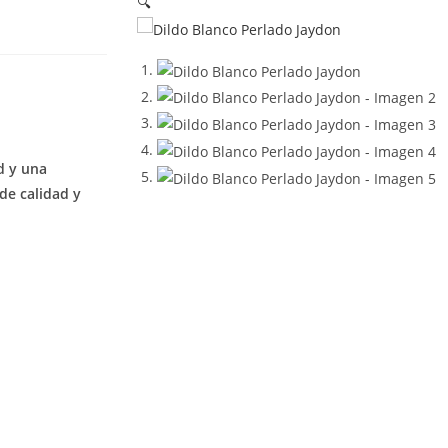
🔍
d y una
de calidad y