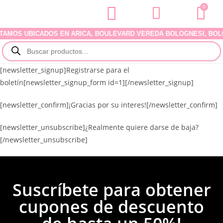
0
AMOS UBICADOS EN ARICA, BOULEVARD VEREDA BOLOGNESI, BOLOGN
[newsletter_signup]Registrarse para el
boletín[newsletter_signup_form id=1][/newsletter_signup]
[newsletter_confirm]¡Gracias por su interes![/newsletter_confirm]
[newsletter_unsubscribe]¿Realmente quiere darse de baja?
[/newsletter_unsubscribe]
Suscríbete para obtener
cupones de descuento