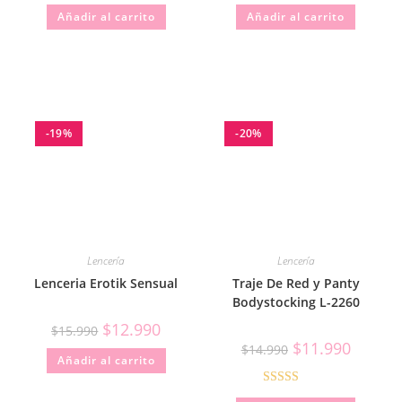
Añadir al carrito
Añadir al carrito
-19%
-20%
Lencería
Lencería
Lenceria Erotik Sensual
Traje De Red y Panty
Bodystocking L-2260
$
12.990
$
15.990
$
11.990
$
14.990
Añadir al carrito
Valorado con