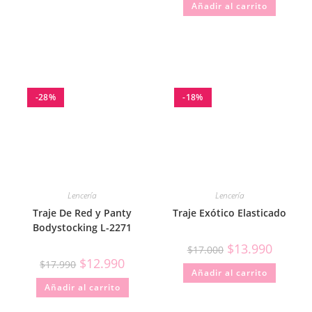
Añadir al carrito
5.00
de 5
-28%
-18%
Lencería
Lencería
Traje De Red y Panty
Traje Exótico Elasticado
Bodystocking L-2271
$
13.990
$
17.000
$
12.990
$
17.990
Añadir al carrito
Añadir al carrito