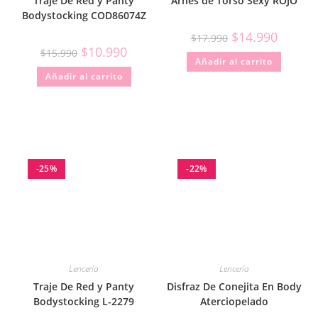
Traje De Red y Panty
Arnes de Torso Sexy ROJO
Bodystocking COD86074Z
$
14.990
$
17.990
$
10.990
$
15.990
Añadir al carrito
Añadir al carrito
-25%
-22%
Lencería
Lencería
Traje De Red y Panty
Disfraz De Conejita En Body
Bodystocking L-2279
Aterciopelado