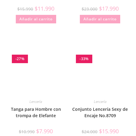
$
11.990
$
17.990
$
15.990
$
23.000
Añadir al carrito
Añadir al carrito
-27%
-33%
Lencería
Lencería
Tanga para Hombre con
Conjunto Lencería Sexy de
trompa de Elefante
Encaje No.8709
$
7.990
$
15.990
$
10.990
$
24.000