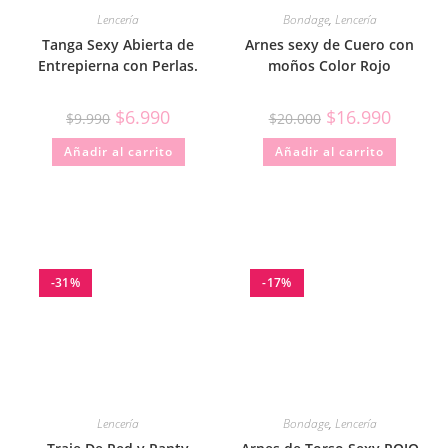
Lencería
Bondage
,
Lencería
Tanga Sexy Abierta de
Arnes sexy de Cuero con
Entrepierna con Perlas.
moños Color Rojo
$
6.990
$
16.990
$
9.990
$
20.000
Añadir al carrito
Añadir al carrito
-31%
-17%
Lencería
Bondage
,
Lencería