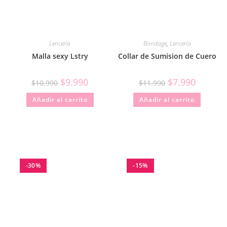
Lencería
Bondage
,
Lencería
Malla sexy Lstry
Collar de Sumision de Cuero
$
9.990
$
7.990
$
10.990
$
11.990
Añadir al carrito
Añadir al carrito
-30%
-15%