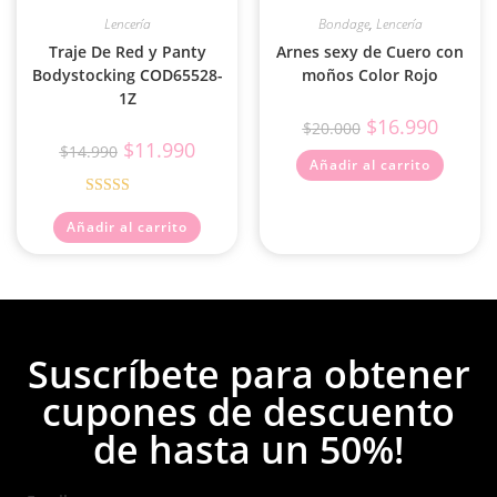
Lencería
Bondage
,
Lencería
Traje De Red y Panty
Arnes sexy de Cuero con
Bodystocking COD65528-
moños Color Rojo
1Z
$
16.990
$
20.000
$
11.990
$
14.990
Añadir al carrito
Valorado con
Añadir al carrito
5.00
de 5
Suscríbete para obtener
cupones de descuento
de hasta un 50%!