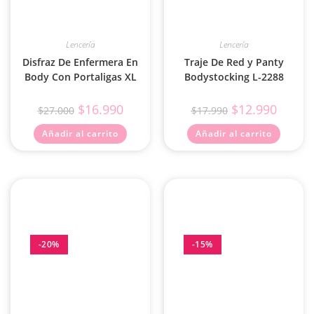
Lencería
Lencería
Disfraz De Enfermera En
Traje De Red y Panty
Body Con Portaligas XL
Bodystocking L-2288
$
16.990
$
12.990
$
27.000
$
17.990
Añadir al carrito
Añadir al carrito
-20%
-15%