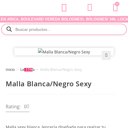
0
RICA, BOULEVARD VEREDA BOLOGNESI, BOLOGNESI 340, LOCAL 07.
🔍
Inicio
>
Lencería
>
Malla Blanca/Negro Sexy
-35%
Malla Blanca/Negro Sexy
Rating: 0
Malla sexy blanca, lencería diseñada para realzar tu