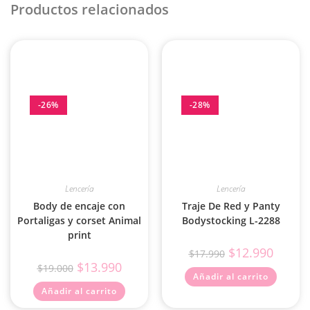
Productos relacionados
-26%
-28%
Lencería
Lencería
Body de encaje con
Traje De Red y Panty
Portaligas y corset Animal
Bodystocking L-2288
print
$
12.990
$
17.990
$
13.990
$
19.000
Añadir al carrito
Añadir al carrito