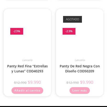
AGOTADO
-23%
-23%
Lencería
Lencería
Panty Red Fina “Estrellas
Panty De Red Negra Con
y Lunas” COD40293
Diseño COD50209
$
9.990
$
9.990
$
12.990
$
12.990
Añadir al carrito
Leer más