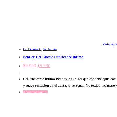
Vista rápi
Gel Lubricante
,
Gel Neutro
Bentley Gel Classic Lubricante Intimo
El
El
$
9.990
$
5.990
precio
precio
original
actual
era:
es:
Gel lubricante Intimo Bentley, es un gel que contiene agua com
$9.990.
$5.990.
y suave sensación en el contacto personal. No tóxico, no graso 
Añadir al carrito