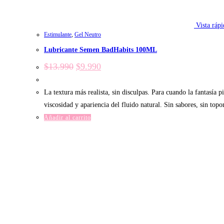
Vista rápi
Estimulante
,
Gel Neutro
Lubricante Semen BadHabits 100ML
El
El
$
13.990
$
9.990
precio
precio
original
actual
era:
es:
La textura más realista, sin disculpas. Para cuando la fantasía 
$13.990.
$9.990.
viscosidad y apariencia del fluido natural. Sin sabores, sin topo
Añadir al carrito