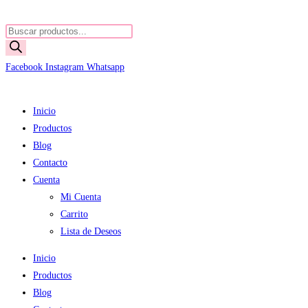
Ir
al
Búsqueda
contenido
de
productos
Facebook
Instagram
Whatsapp
Inicio
Productos
Blog
Contacto
Cuenta
Mi Cuenta
Carrito
Lista de Deseos
Inicio
Productos
Blog