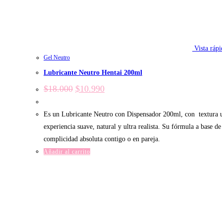
Vista rápi
Gel Neutro
Lubricante Neutro Hentai 200ml
El
El
$
18.000
$
10.990
precio
precio
original
actual
era:
es:
Es un Lubricante Neutro con Dispensador 200ml, con textura ult
$18.000.
$10.990.
experiencia suave, natural y ultra realista. Su fórmula a base d
complicidad absoluta contigo o en pareja.
Añadir al carrito