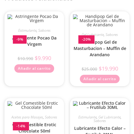
Estimulante
,
Sabores
Gel Lubricante
,
Sabores
Astringente Pocao Da
-9%
-20%
Handipop Gel de
Virgem
Masturbacion – Muffin de
Arandano
$
9.990
$
10.990
$
19.990
Añadir al carrito
$
25.000
Añadir al carrito
Aceites para Masajes
,
Sabores
Estimulante
,
Gel Lubricante
,
Sabores
Gel Comestible Erotic
-14%
Lubricante Efecto Calor –
Chocolate 50ml