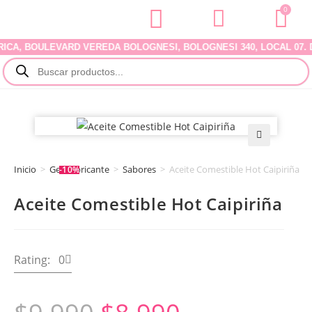
0
A, BOULEVARD VEREDA BOLOGNESI, BOLOGNESI 340, LOCAL 07. DEL
🔍
Inicio
>
Gel Lubricante
>
Sabores
>
Aceite Comestible Hot Caipiriña
-10%
Aceite Comestible Hot Caipiriña
Rating: 0