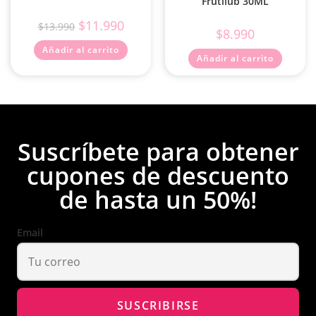
Frutilub 30ML
$
11.990
$
13.990
$
8.990
Añadir al carrito
Añadir al carrito
Suscríbete para obtener
cupones de descuento
de hasta un 50%!
Email