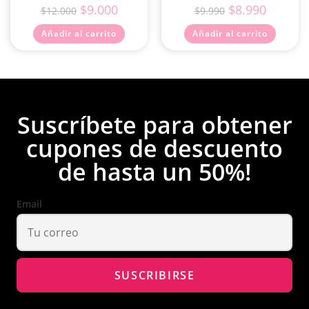
$
9.000
$
8.990
$
12.000
$
9.990
Añadir al carrito
Añadir al carrito
Suscríbete para obtener
cupones de descuento
de hasta un 50%!
Email