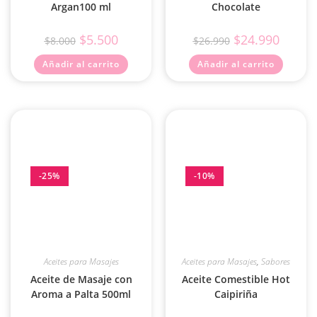
Argan100 ml
Chocolate
$
5.500
$
24.990
$
8.000
$
26.990
Añadir al carrito
Añadir al carrito
-25%
-10%
Aceites para Masajes
Aceites para Masajes
,
Sabores
Aceite de Masaje con
Aceite Comestible Hot
Aroma a Palta 500ml
Caipiriña