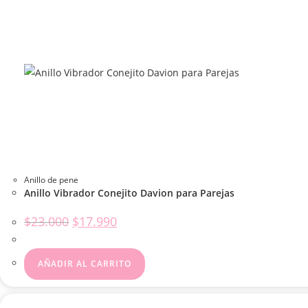
Anillo de pene
Anillo Vibrador Conejito Davion para Parejas
El
El
$
23.000
$
17.990
precio
precio
original
actual
era:
es:
$23.000.
$17.990.
AÑADIR AL CARRITO