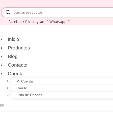
Ir
Búsqueda
al
de
contenido
productos
Facebook
Instagram
Whatsapp
Inicio
Productos
Blog
Contacto
Cuenta
Mi Cuenta
Carrito
Lista de Deseos