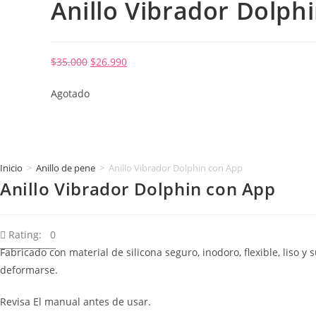
Anillo Vibrador Dolph
El
El
$
35.000
$
26.990
precio
precio
Agotado
original
actual
era:
es:
$35.000.
$26.990.
Inicio
>
Anillo de pene
>
Anillo Vibrador Dolphin con App
Anillo Vibrador Dolphin con App
Rating: 0
Fabricado con material de silicona seguro, inodoro, flexible, liso y
deformarse.
Revisa El manual antes de usar.