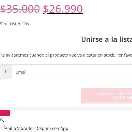
$
35.000
$
26.990
El
El
precio
precio
original
actual
era:
es:
$35.000.
$26.990.
Sin existencias
Unirse a la lis
Te avisaremos cuando el producto vuelva a estar en stock. Por favor
NOTIFICARME CU
DISPONI
-23%
🔍