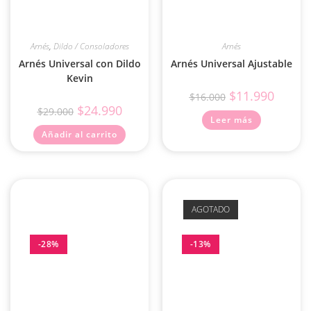
Arnés
,
Dildo / Consoladores
Arnés
Arnés Universal con Dildo
Arnés Universal Ajustable
Kevin
$
11.990
$
16.000
$
24.990
$
29.000
Leer más
Añadir al carrito
AGOTADO
-28%
-13%