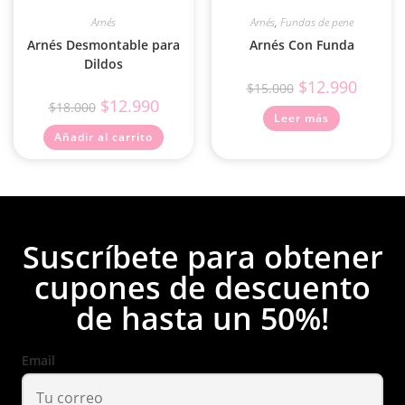
Arnés
Arnés
,
Fundas de pene
Arnés Desmontable para
Arnés Con Funda
Dildos
$
12.990
$
15.000
$
12.990
$
18.000
Leer más
Añadir al carrito
Suscríbete para obtener
cupones de descuento
de hasta un 50%!
Email