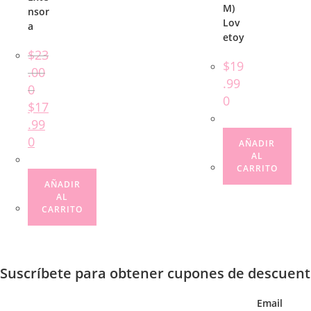
M)
nsor
Lov
a
etoy
$
23
$
19
.00
.99
0
0
$
17
.99
0
AÑADIR
AL
CARRITO
AÑADIR
AL
CARRITO
Suscríbete para obtener cupones de descuent
Email