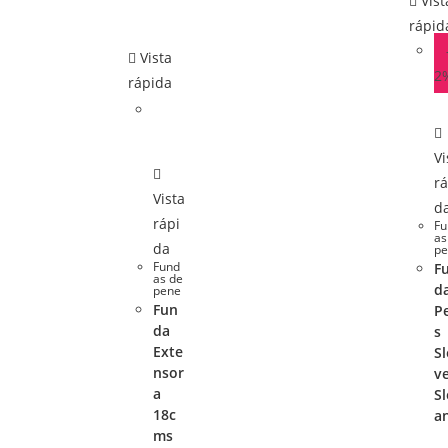
Vist
rápid
Vista
2
rápida
Vi
rá
Vista
d
rápi
Fu
as
da
pe
Fund
F
as de
d
pene
Fun
P
da
s
Exte
Sl
nsor
v
a
S
18c
a
ms