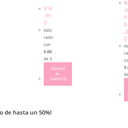
$
$
14
.
.99
0
0
$
Valo
.
rado
0
con
Va
5.00
r
de 5
c
5.
AÑADIR
AL
d
CARRITO
o de hasta un 50%!