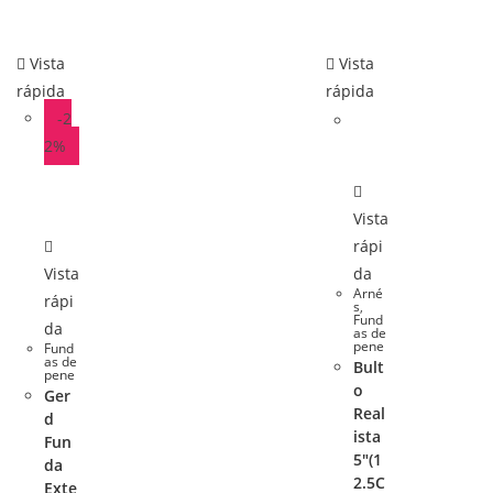
Vista
Vista
rápida
rápida
-2
2%
Vista
rápi
Vista
da
Arné
rápi
s
,
Fund
da
as de
pene
Fund
as de
Bult
pene
o
Ger
Real
d
ista
Fun
5″(1
da
2.5C
Exte