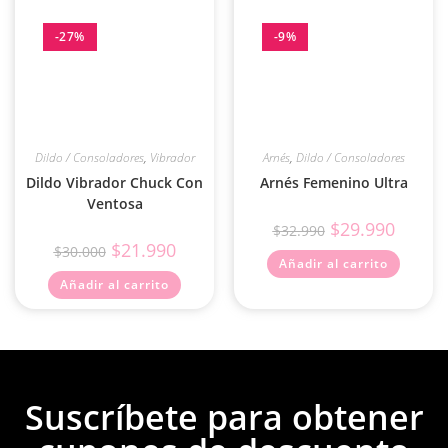
-27%
-9%
Dildo / Consoladores
,
Vibrador
Arnés
,
Dildo / Consoladores
Dildo Vibrador Chuck Con
Arnés Femenino Ultra
Ventosa
$
29.990
$
32.990
$
21.990
$
30.000
Añadir al carrito
Añadir al carrito
Suscríbete para obtener