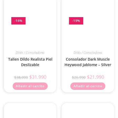
-16%
-19%
Dildo / Consoladores
Dildo / Consoladores
Tallen Dildo Realista Piel
Consolador Dark Muscle
Deslizable
Heywood Jablome – Silver
$
31.990
$
21.990
$
38.000
$
26.990
Añadir al carrito
Añadir al carrito