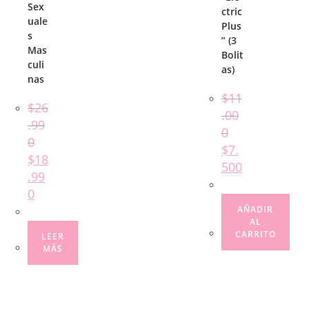
Sex
ctric
uale
Plus
s
” (3
Mas
Bolit
culi
as)
nas
$
11
$
26
.00
.99
0
0
$
7.
$
18
500
.99
0
AÑADIR
AL
CARRITO
LEER
MÁS