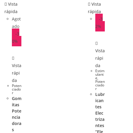
Vista
Vista
rápida
rápida
Agot
-3
ado
2%
-3
0%
Vista
rápi
Vista
da
Estim
rápi
ulant
e
,
da
Poten
ciado
Poten
r
ciado
r
Lubr
Gom
ican
itas
tes
Pote
Elec
ncia
triza
dora
ntes
s
“Ele