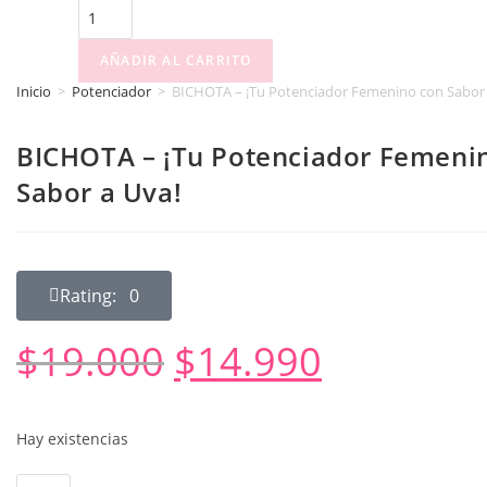
AÑADIR AL CARRITO
Inicio
>
Potenciador
>
BICHOTA – ¡Tu Potenciador Femenino con Sabor 
BICHOTA – ¡Tu Potenciador Femeni
Sabor a Uva!
Rating: 0
$
19.000
$
14.990
Hay existencias