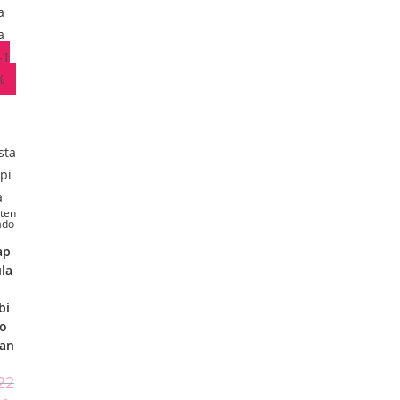
a
a
-1
%
sta
pi
a
ten
ado
ap
la
bi
o
an
22