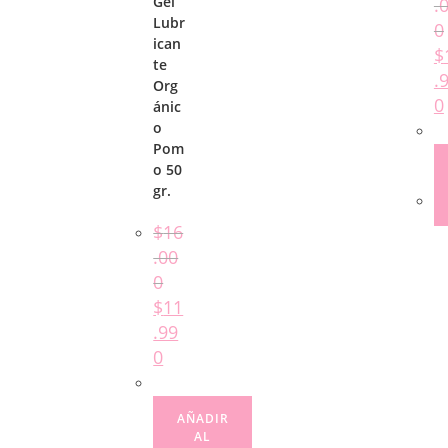
Gel
.
Lubr
0
ican
$
te
.
Org
0
ánic
o
Pom
o 50
gr.
$
16
.00
0
$
11
.99
0
AÑADIR
AL