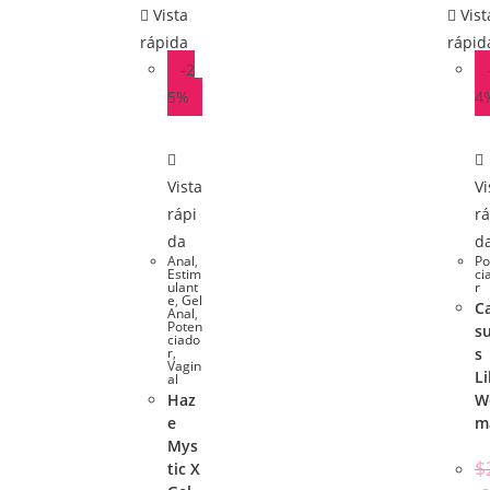
Vista
Vist
rápida
rápid
-2
5%
4
Vista
Vi
rápi
rá
da
d
Anal
,
Po
Estim
ci
ulant
r
e
,
Gel
C
Anal
,
Poten
su
ciado
r
,
s
Vagin
Li
al
Haz
W
e
m
Mys
$
tic X