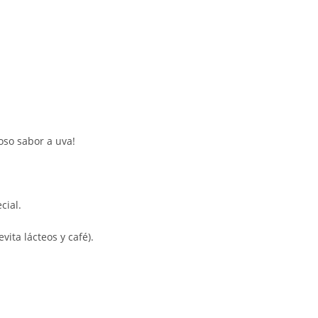
oso sabor a uva!
cial.
ita lácteos y café).