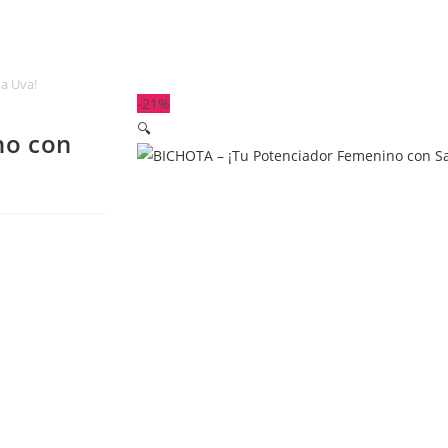
a Uva!
-21%
🔍
no con