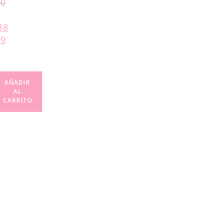
00
18
99
AÑADIR
AL
CARRITO