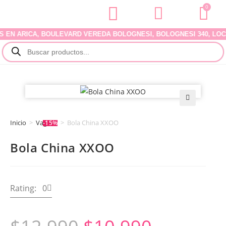
0
N ARICA, BOULEVARD VEREDA BOLOGNESI, BOLOGNESI 340, LOCAL 0
🔍
Inicio
>
Vaginal
>
Bola China XXOO
-15%
Bola China XXOO
Rating: 0