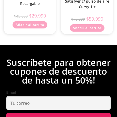
Satisfyer c/ pulso de aire
Recargable
Curvy 1 +
$
29.990
$
45.000
$
59.990
$
79.990
Añadir al carrito
Añadir al carrito
Suscríbete para obtener
cupones de descuento
de hasta un 50%!
Email