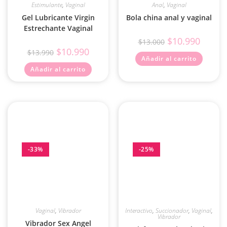
Estimulante
,
Vaginal
Anal
,
Vaginal
Gel Lubricante Virgin
Bola china anal y vaginal
Estrechante Vaginal
$
10.990
$
13.000
$
10.990
$
13.990
Añadir al carrito
Añadir al carrito
-33%
-25%
Vaginal
,
Vibrador
Interactivo
,
Succionador
,
Vaginal
,
Vibrador
Vibrador Sex Angel