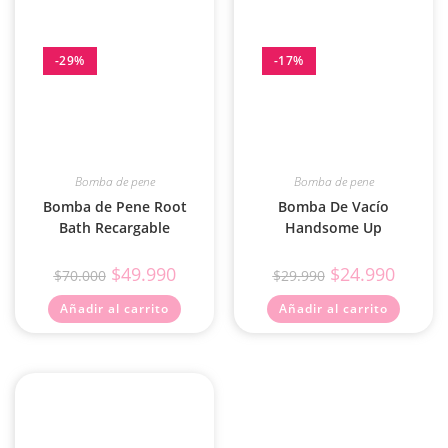
-29%
-17%
Bomba de pene
Bomba de pene
Bomba de Pene Root
Bomba De Vacío
Bath Recargable
Handsome Up
$
49.990
$
24.990
$
70.000
$
29.990
Añadir al carrito
Añadir al carrito