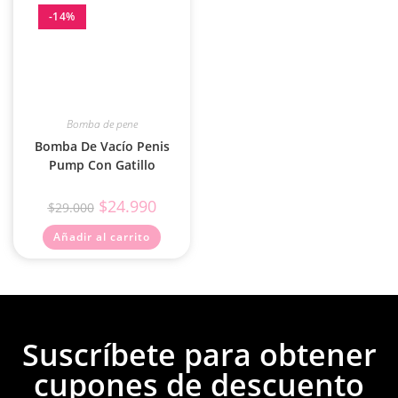
-14%
Bomba de pene
Bomba De Vacío Penis
Pump Con Gatillo
$
24.990
$
29.000
Añadir al carrito
Suscríbete para obtener
cupones de descuento