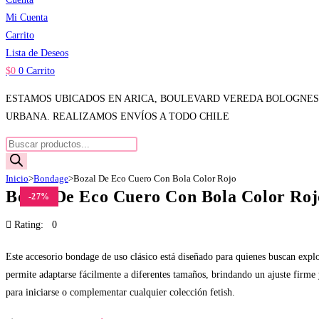
Mi Cuenta
Carrito
Lista de Deseos
$
0
0
Carrito
ESTAMOS UBICADOS EN ARICA, BOULEVARD VEREDA BOLOGNESI, 
URBANA. REALIZAMOS ENVÍOS A TODO CHILE
Búsqueda
de
Inicio
>
Bondage
>
Bozal De Eco Cuero Con Bola Color Rojo
productos
Bozal De Eco Cuero Con Bola Color Roj
-27%
Rating: 0
Este accesorio bondage de uso clásico está diseñado para quienes buscan exp
permite adaptarse fácilmente a diferentes tamaños, brindando un ajuste firme 
para iniciarse o complementar cualquier colección fetish.