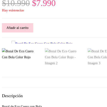
El
El
$
10.990
$
7.990
precio
precio
Hay existencias
original
actual
era:
es:
Bozal
Añadir al carrito
De
$10.990.
$7.990.
Eco
Cuero
Con
Bola
Color
Rojo
cantidad
Descripción
Bozal de Eco Cuero con Bola