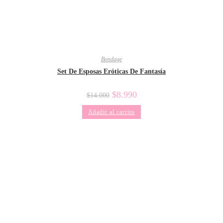
Bondage
Set De Esposas Eróticas De Fantasía
El
El
$
8.990
$
14.000
precio
precio
original
actual
Añadir al carrito
era:
es:
$14.000.
$8.990.