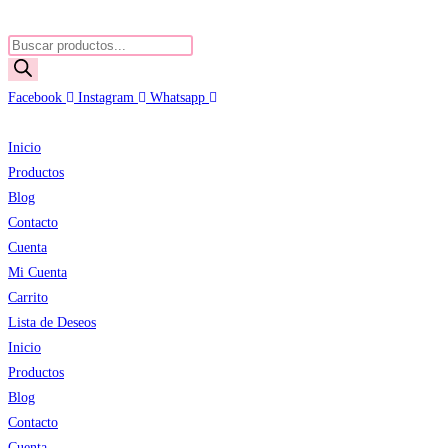
Ir
al
Búsqueda
contenido
de
productos
Facebook
Instagram
Whatsapp
Inicio
Productos
Blog
Contacto
Cuenta
Mi Cuenta
Carrito
Lista de Deseos
Inicio
Productos
Blog
Contacto
Cuenta