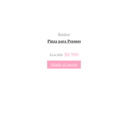
Bondage
Pinza para Pezones
El
El
$
8.990
$
14.990
precio
precio
original
actual
Añadir al carrito
era:
es:
$14.990.
$8.990.