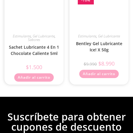
-10%
Estimulante
,
Gel Lubricante
,
Estimulante
,
Gel Lubricante
Sabores
Bentley Gel Lubricante
Sachet Lubricante 4 En 1
Ice! X 50g
Chocolate Caliente 5ml
$
8.990
$
9.990
$
1.500
Añadir al carrito
Añadir al carrito
Suscríbete para obtener
cupones de descuento