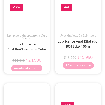
-17%
-6%
Estimulante
,
Gel Lubricante
,
Oral
,
Anal
,
Gel Anal
,
Gel Lubricante
Sabores
Lubricante Anal Dilatador
Lubricante
BOTELLA 100ml
Frutilla/Champaña Toko
$
15.990
$
16.990
$
24.990
$
30.000
Añadir al carrito
Añadir al carrito