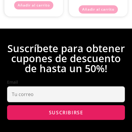
Valorado con
Añadir al carrito
Añadir al carrito
5.00
de 5
Suscríbete para obtener
cupones de descuento
de hasta un 50%!
Email