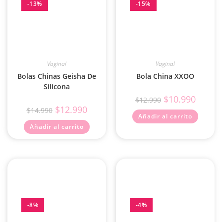
-13%
-15%
Vaginal
Vaginal
Bolas Chinas Geisha De
Bola China XXOO
Silicona
$
10.990
$
12.990
$
12.990
$
14.990
Añadir al carrito
Añadir al carrito
-8%
-4%