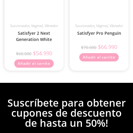
Succionador
,
Vaginal
,
Vibrador
Succionador
,
Vaginal
,
Vibrador
Satisfyer 2 Next
Satisfyer Pro Penguin
Generation White
$
66.990
$
70.000
$
54.990
$
60.000
Añadir al carrito
Añadir al carrito
Suscríbete para obtener
cupones de descuento
de hasta un 50%!