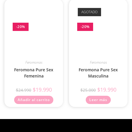
AGOTADO
-20%
-20%
Feromonas
Feromonas
Feromona Pure Sex
Feromona Pure Sex
Femenina
Masculina
$
19.990
$
19.990
$
24.990
$
25.000
Añadir al carrito
Leer más