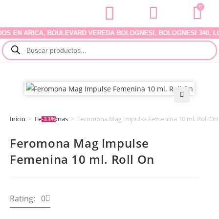
0
EN ARICA, BOULEVARD VEREDA BOLOGNESI, BOLOGNESI 340, LOCAL
🔍
Inicio
>
Feromonas
>
Feromona Mag Impulse Femenina 10 ml. Roll On
-33%
Feromona Mag Impulse
Femenina 10 ml. Roll On
Rating: 0