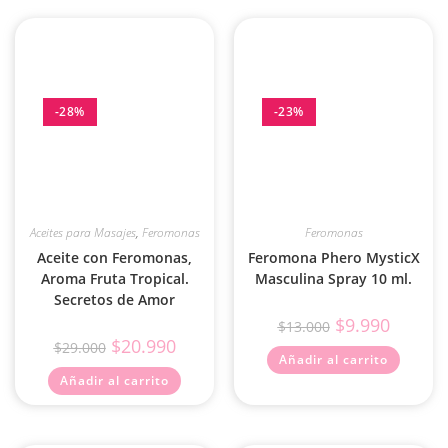
-28%
-23%
Aceites para Masajes
,
Feromonas
Feromonas
Aceite con Feromonas,
Feromona Phero MysticX
Aroma Fruta Tropical.
Masculina Spray 10 ml.
Secretos de Amor
$
9.990
$
13.000
$
20.990
$
29.000
Añadir al carrito
Añadir al carrito