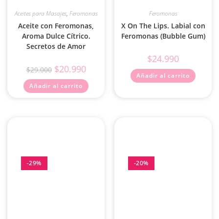
Aceites para Masajes
,
Feromonas
Feromonas
Aceite con Feromonas,
X On The Lips. Labial con
Aroma Dulce Cítrico.
Feromonas (Bubble Gum)
Secretos de Amor
$
24.990
$
20.990
$
29.000
Añadir al carrito
Añadir al carrito
-29%
-20%