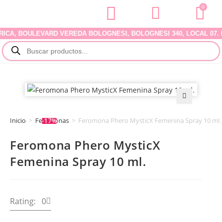
0
A, BOULEVARD VEREDA BOLOGNESI, BOLOGNESI 340, LOCAL 07. DEL
🔍
Inicio
>
Feromonas
>
Feromona Phero MysticX Femenina Spray 10 ml.
-17%
Feromona Phero MysticX
Femenina Spray 10 ml.
Rating: 0