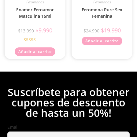
Feromonas
Feromonas
Enamor Feroamor
Feromona Pure Sex
Masculina 15ml
Femenina
$
9.990
$
19.990
$
13.990
$
24.990
Añadir al carrito
Valorado
Añadir al carrito
con
4.67
de
5
Suscríbete para obtener
cupones de descuento
de hasta un 50%!
Email