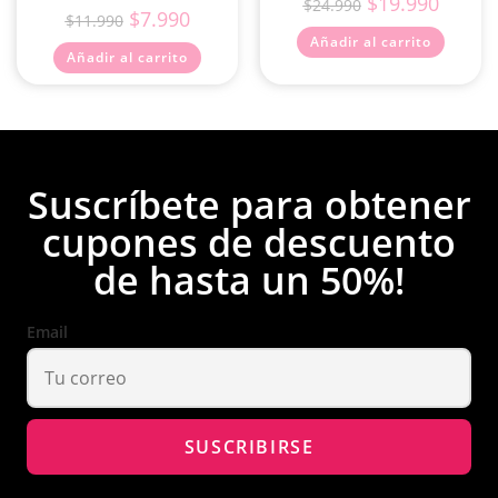
$
19.990
$
24.990
$
7.990
$
11.990
Añadir al carrito
Añadir al carrito
Suscríbete para obtener
cupones de descuento
de hasta un 50%!
Email