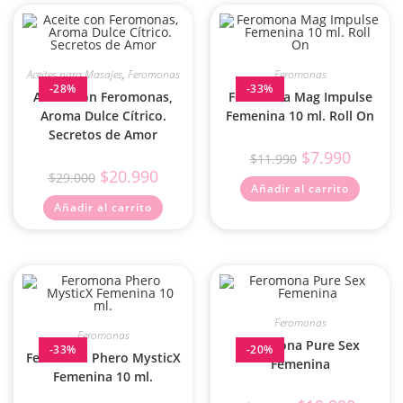
Aceites para Masajes
,
Feromonas
Feromonas
-28%
-33%
Aceite con Feromonas,
Feromona Mag Impulse
Aroma Dulce Cítrico.
Femenina 10 ml. Roll On
Secretos de Amor
$
7.990
$
11.990
$
20.990
$
29.000
Añadir al carrito
Añadir al carrito
Feromonas
Feromonas
Feromona Pure Sex
-33%
-20%
Feromona Phero MysticX
Femenina
Femenina 10 ml.