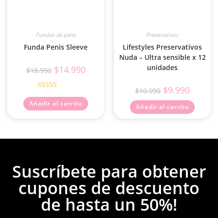
Fundas de pene
Preservativos
Funda Penis Sleeve
Lifestyles Preservativos
Nuda – Ultra sensible x 12
unidades
$
14.990
$
18.990
$
9.990
$
10.990
Valorado
Añadir al carrito
con
4.67
de
Añadir al carrito
5
Suscríbete para obtener
cupones de descuento
de hasta un 50%!