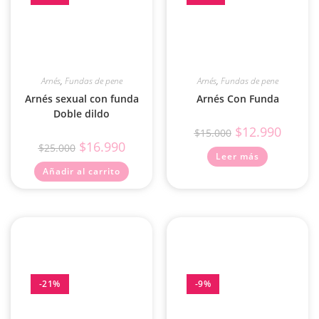
Arnés
,
Fundas de pene
Arnés
,
Fundas de pene
Arnés sexual con funda
Arnés Con Funda
Doble dildo
$
12.990
$
15.000
$
16.990
$
25.000
Leer más
Añadir al carrito
-21%
-9%