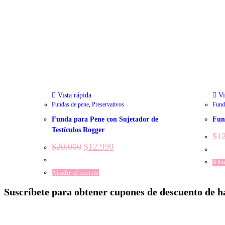
Vista rápida
Vi
Fundas de pene
,
Preservativos
Fund
Funda para Pene con Sujetador de
Fun
Testículos Rogger
$
1
$
20.000
$
12.990
Añad
Añadir al carrito
Suscríbete para obtener cupones de descuento de 