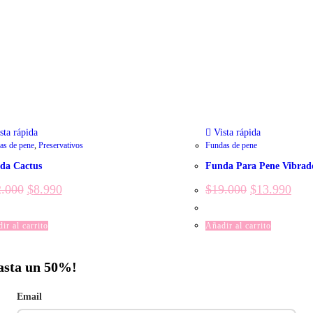
sta rápida
Vista rápida
as de pene
,
Preservativos
Fundas de pene
da Cactus
Funda Para Pene Vibrad
2.000
$
8.990
$
19.000
$
13.990
ir al carrito
Añadir al carrito
hasta un 50%!
Email