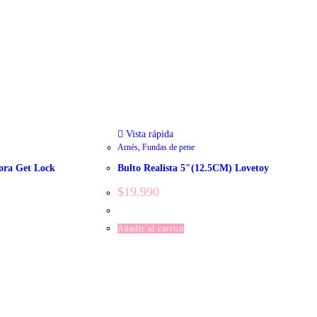
Vista rápida
Arnés
,
Fundas de pene
ora Get Lock
Bulto Realista 5″(12.5CM) Lovetoy
$
19.990
Añadir al carrito