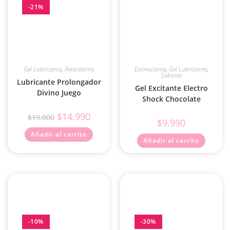
-21%
Gel Lubricante
,
Retardante
Estimulante
,
Gel Lubricante
,
Sabores
Lubricante Prolongador
Gel Excitante Electro
Divino Juego
Shock Chocolate
$
14.990
$
19.000
$
9.990
Añadir al carrito
Añadir al carrito
-10%
-30%