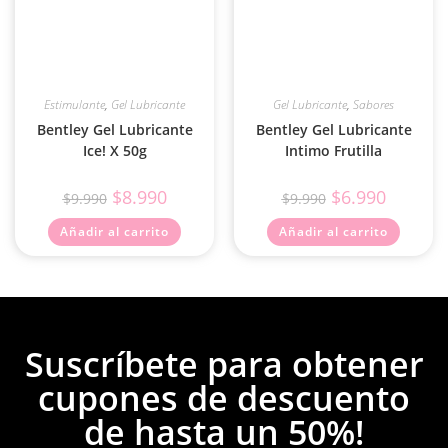
Estimulante
,
Gel Lubricante
Gel Lubricante
,
Sabores
Bentley Gel Lubricante
Bentley Gel Lubricante
Ice! X 50g
Intimo Frutilla
$
8.990
$
6.990
$
9.990
$
9.990
Añadir al carrito
Añadir al carrito
Suscríbete para obtener
cupones de descuento
de hasta un 50%!