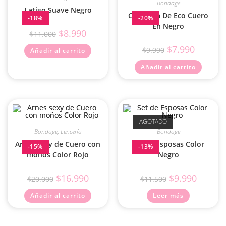
Bondage
Latigo Suave Negro
Cegadera De Eco Cuero
-18%
-20%
En Negro
$
8.990
$
11.000
$
7.990
$
9.990
Añadir al carrito
Añadir al carrito
AGOTADO
Bondage
,
Lencería
Bondage
Arnes sexy de Cuero con
Set de Esposas Color
-15%
-13%
moños Color Rojo
Negro
$
16.990
$
9.990
$
20.000
$
11.500
Añadir al carrito
Leer más