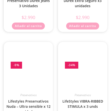
Preservativo Durex Jeans
Durex Extra Seguro x3
3 Unidades
unidades
$
2.990
$
2.990
Añadir al carrito
Añadir al carrito
-9%
-34%
Preservativos
Preservativos
Lifestyles Preservativos
LifeStyles VIBRA-RIBBED
Nuda – Ultra sensible x 12
STIMULA x 3 unds