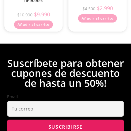
unidades
$
2.990
$
4.500
$
9.990
$
10.990
Añadir al carrito
Añadir al carrito
Suscríbete para obtener
cupones de descuento
de hasta un 50%!
Email