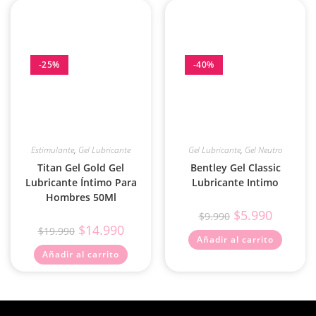
-25%
-40%
Estimulante
,
Gel Lubricante
Gel Lubricante
,
Gel Neutro
Titan Gel Gold Gel
Bentley Gel Classic
Lubricante Íntimo Para
Lubricante Intimo
Hombres 50Ml
$
5.990
$
9.990
$
14.990
$
19.990
Añadir al carrito
Añadir al carrito