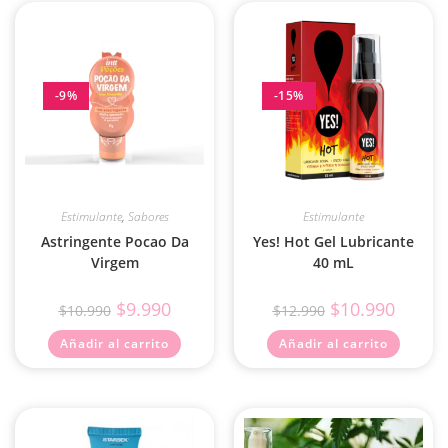
-9%
-15%
Estimulante
,
Sabores
Estimulante
Astringente Pocao Da
Yes! Hot Gel Lubricante
Virgem
40 mL
$
9.990
$
10.990
$
10.990
$
12.990
Añadir al carrito
Añadir al carrito