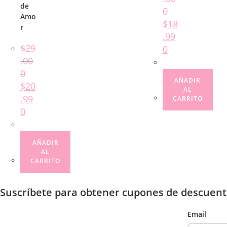
de
0
Amo
$
18
r
.99
$
29
0
.00
0
AÑADIR
$
20
AL
.99
CARRITO
0
AÑADIR
AL
CARRITO
Suscríbete para obtener cupones de descuent
Email