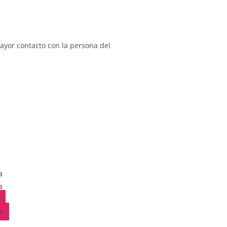
ayor contacto con la persona del
a
a
-1
%