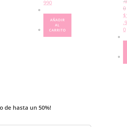
.
990
0
$
AÑADIR
.
AL
0
CARRITO
o de hasta un 50%!