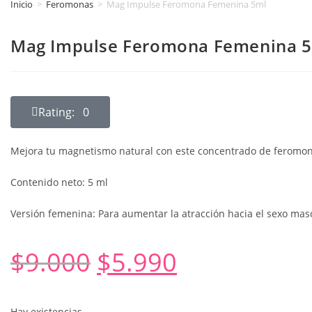
Inicio
>
Feromonas
>
Mag Impulse Feromona Femenina 5ml
Mag Impulse Feromona Femenina 
Rating: 0
Mejora tu magnetismo natural con este concentrado de feromo
Contenido neto: 5 ml
Versión femenina: Para aumentar la atracción hacia el sexo mas
$
9.000
$
5.990
Hay existencias