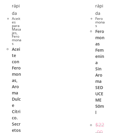
rápi
rápi
da
da
Aceit
Fero
es
mona
para
s
Masa
Fero
jes
,
Fero
mon
mona
s
as
Acei
Fem
te
enin
con
a
Fero
Sin
mon
Aro
as,
ma
Aro
SED
ma
UCE
Dulc
ME
e
50m
Cítri
l
co.
Secr
$
22
etos
.00