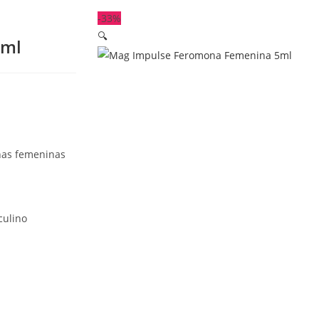
-33%
🔍
5ml
nas femeninas
culino