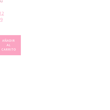
00
12
99
AÑADIR
AL
CARRITO