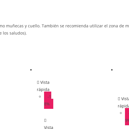
mo muñecas y cuello. También se recomienda utilizar el zona de m
 los saludos).
Vista
rápida
-1
Vist
8%
rápid
9
Vista