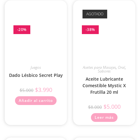
AGOTADO
-20%
-38%
Juegos
Aceites para Masajes
,
Oral
,
Sabores
Dado Lésbico Secret Play
Aceite Lubricante
Comestible Mystic X
$
3.990
$
5.000
Frutilla 20 ml
Añadir al carrito
$
5.000
$
8.000
Leer más