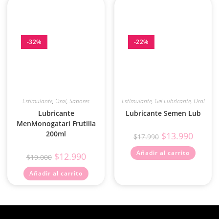
-32%
-22%
Estimulante
,
Oral
,
Sabores
Estimulante
,
Gel Lubricante
,
Oral
Lubricante
Lubricante Semen Lub
MenMonogatari Frutilla
200ml
$
13.990
$
17.990
Añadir al carrito
$
12.990
$
19.000
Añadir al carrito