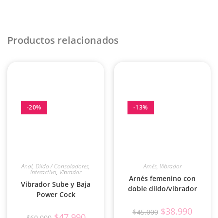
Productos relacionados
-20%
-13%
Anal
,
Dildo / Consoladores
,
Arnés
,
Vibrador
Interactivo
,
Vibrador
Arnés femenino con
Vibrador Sube y Baja
doble dildo/vibrador
Power Cock
$
38.990
$
45.000
$
47.990
$
60.000