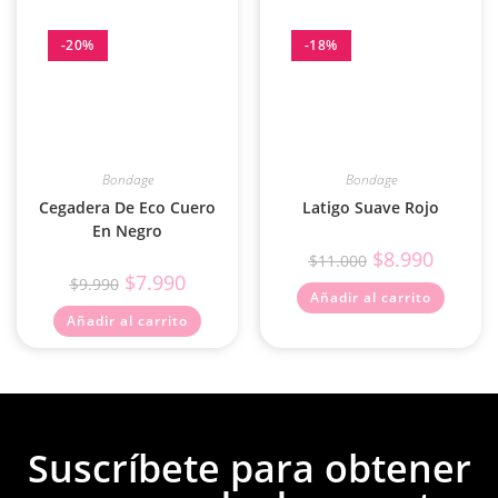
-20%
-18%
Bondage
Bondage
Cegadera De Eco Cuero
Latigo Suave Rojo
En Negro
$
8.990
$
11.000
$
7.990
$
9.990
Añadir al carrito
Añadir al carrito
Suscríbete para obtener