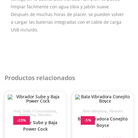
limpiar fácilmente con agua tibia y jabón suave.
Después de muchas horas de placer, se pueden volver
a cargar las baterías integradas con el cable de carga
USB incluido.
Productos relacionados
Anal
,
Dildo / Consoladores
,
Bala Vibradora
,
Vibrador
Interactivo
,
Vibrador
Bala Vibradora Conejito
-20%
-5%
Vibrador Sube y Baja
Boyce
Power Cock