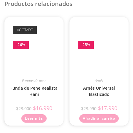
Productos relacionados
AGOTADO
-26%
-25%
Fundas de pene
Arnés
Funda de Pene Realista
Arnés Universal
Hani
Elasticado
$
16.990
$
17.990
$
23.000
$
23.990
Leer más
Añadir al carrito