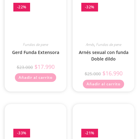
-22%
-32%
Fundas de pene
Arnés
,
Fundas de pene
Gerd Funda Extensora
Arnés sexual con funda
Doble dildo
$
17.990
$
23.000
$
16.990
$
25.000
Añadir al carrito
Añadir al carrito
-33%
-21%