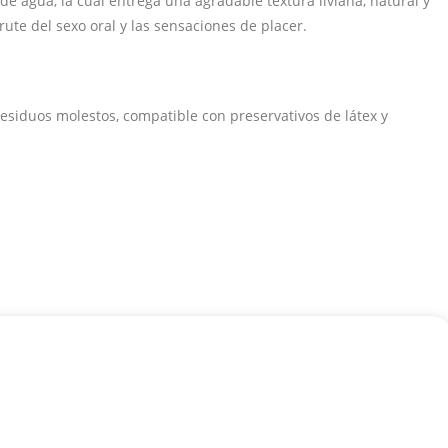
e agua, la cual entrega una agradable textura liviana, natural y
ute del sexo oral y las sensaciones de placer.
residuos molestos, compatible con preservativos de látex y