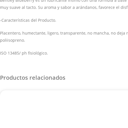
Bentley Blueberry es un lubricante íntimo con una fórmula a base d
muy suave al tacto. Su aroma y sabor a arándanos, favorece el disfr
-Características del Producto.
Placentero, humectante, ligero, transparente, no mancha, no deja 
poliisopreno.
ISO 13485/ ph fisiológico.
Productos relacionados