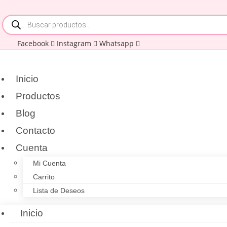
Ir
Búsqueda
al
de
contenido
productos
Facebook
Instagram
Whatsapp
Inicio
Productos
Blog
Contacto
Cuenta
Mi Cuenta
Carrito
Lista de Deseos
Inicio