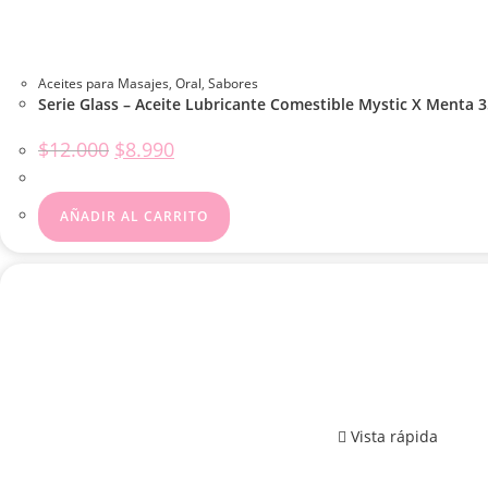
Aceites para Masajes
,
Oral
,
Sabores
Serie Glass – Aceite Lubricante Comestible Mystic X Menta 3
El
El
$
12.000
$
8.990
precio
precio
original
actual
era:
es:
$12.000.
$8.990.
AÑADIR AL CARRITO
Vista rápida