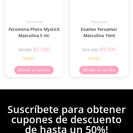
Feromonas
Feromonas
Feromona Phero MysticX
Enamor Feroamor
Masculina 5 ml.
Masculina 15ml
$
5.990
$
9.990
$
8.000
$
13.990
Valorado con
Valorado
Añadir al carrito
Añadir al carrito
5.00
de 5
con
4.67
de
5
Suscríbete para obtener
cupones de descuento
de hasta un 50%!