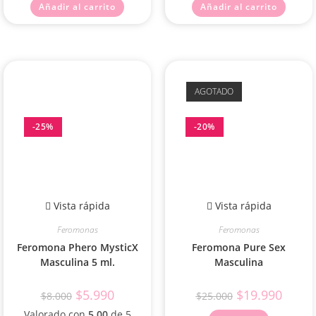
Añadir al carrito
Añadir al carrito
AGOTADO
-25%
-20%
Vista rápida
Vista rápida
Feromonas
Feromonas
Feromona Phero MysticX
Feromona Pure Sex
Masculina 5 ml.
Masculina
$
5.990
$
19.990
$
8.000
$
25.000
Valorado con
5.00
de 5