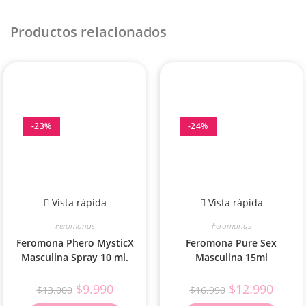
Productos relacionados
-23%
-24%
Vista rápida
Vista rápida
Feromonas
Feromonas
Feromona Phero MysticX
Feromona Pure Sex
Masculina Spray 10 ml.
Masculina 15ml
$
9.990
$
12.990
$
13.000
$
16.990