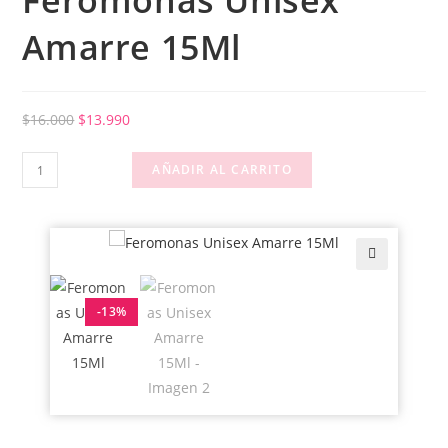
Feromonas Unisex
Amarre 15Ml
$
16.000
$
13.990
AÑADIR AL CARRITO
🔍
-13%