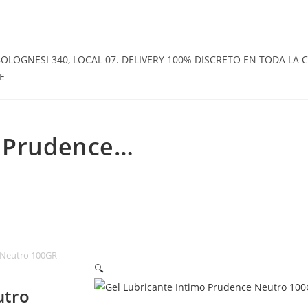
OGNESI 340, LOCAL 07. DELIVERY 100% DISCRETO EN TODA LA CI
E
o Prudence…
 Neutro 100GR
🔍
utro