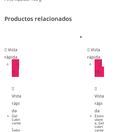
Productos relacionados
Vista
Vista
rápida
rápida
-9
-2
%
5%
Vista
Vista
rápi
rápi
da
da
Gel
Estim
Lubri
ulant
cante
e
,
Gel
,
Lubri
Sabo
cante