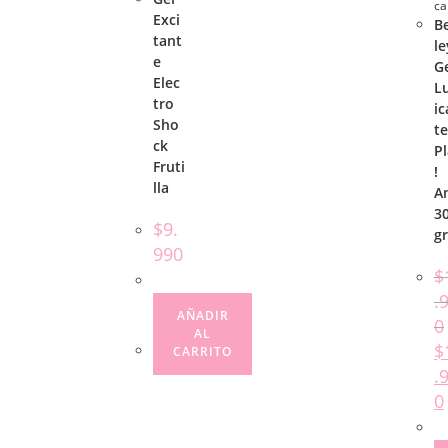
ca
Exci
B
tant
le
e
G
Elec
L
tro
ic
Sho
te
ck
P
Fruti
!
lla
A
3
$
9.
gr
990
$
.
AÑADIR
0
AL
$
CARRITO
.
0