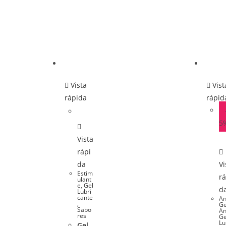
Vista
Vist
rápida
rápid
5
Vista
rápi
da
Vi
Estim
rá
ulant
e
,
Gel
d
Lubri
cante
An
,
Ge
Sabo
An
res
Ge
Lu
Gel