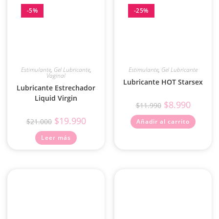
-5%
-25%
Estimulante
,
Gel Lubricante
,
Estimulante
,
Gel Lubricante
Vaginal
Lubricante HOT Starsex
Lubricante Estrechador
Liquid Virgin
$
8.990
$
11.990
$
19.990
$
21.000
Añadir al carrito
Leer más