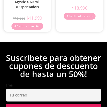
Mystic X 60 ml.
(Dispensador)
$
18.990
Añadir al carrito
$
11.990
$
16.000
Añadir al carrito
Suscríbete para obtener
cupones de descuento
de hasta un 50%!
Email