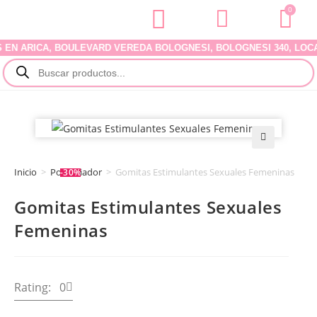
0
ARICA, BOULEVARD VEREDA BOLOGNESI, BOLOGNESI 340, LOCAL 07
🔍
Inicio
>
Potenciador
>
Gomitas Estimulantes Sexuales Femeninas
-30%
Gomitas Estimulantes Sexuales
Femeninas
Rating: 0