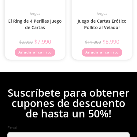
Juegos
Juegos
El Ring de 4 Perillas Juego
Juego de Cartas Erótico
de Cartas
Pollito al Velador
$
7.990
$
8.990
$
9.990
$
11.000
Añadir al carrito
Añadir al carrito
Suscríbete para obtener
cupones de descuento
de hasta un 50%!
Email