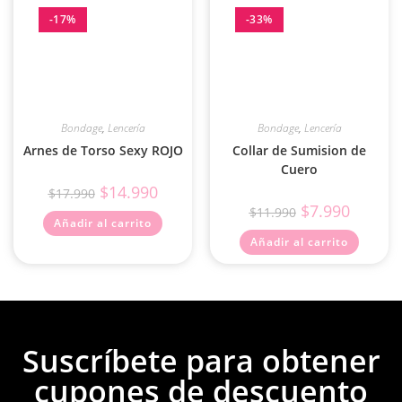
-17%
-33%
Bondage
,
Lencería
Bondage
,
Lencería
Arnes de Torso Sexy ROJO
Collar de Sumision de
Cuero
$
14.990
$
17.990
$
7.990
$
11.990
Añadir al carrito
Añadir al carrito
Suscríbete para obtener
cupones de descuento