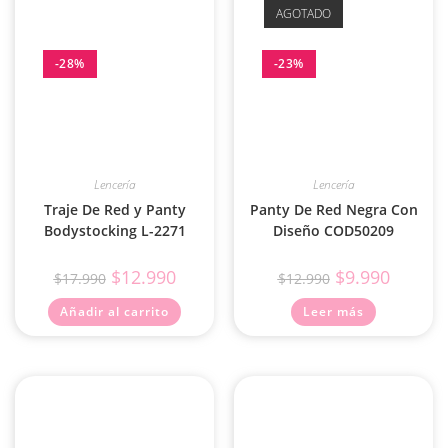
AGOTADO
-28%
-23%
Lencería
Lencería
Traje De Red y Panty
Panty De Red Negra Con
Bodystocking L-2271
Diseño COD50209
$
12.990
$
9.990
$
17.990
$
12.990
Añadir al carrito
Leer más