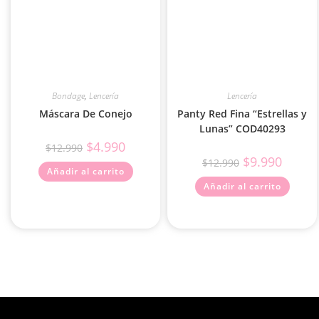
Bondage
,
Lencería
Lencería
Máscara De Conejo
Panty Red Fina “Estrellas y
Lunas” COD40293
$
4.990
$
12.990
$
9.990
$
12.990
Añadir al carrito
Añadir al carrito