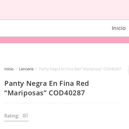
Inicio
Inicio
>
Lencería
>
Panty Negra En Fina Red “Mariposas” COD40287
Panty Negra En Fina Red
“Mariposas” COD40287
Rating: 0