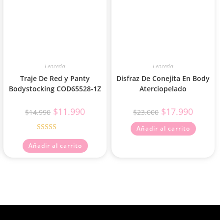
Lencería
Lencería
Traje De Red y Panty
Disfraz De Conejita En Body
Bodystocking COD65528-1Z
Aterciopelado
$
11.990
$
17.990
$
14.990
$
23.000
Añadir al carrito
Valorado con
Añadir al carrito
5.00
de 5