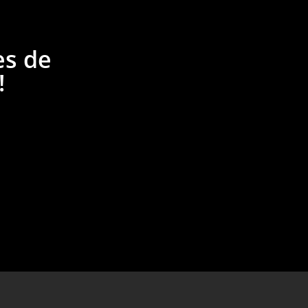
es de
!