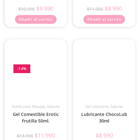
$
9.990
$
8.990
$
10.990
$
11.000
Añadir al carrito
Añadir al carrito
-14%
Aceites para Masajes
,
Sabores
Gel Lubricante
,
Sabores
Gel Comestible Erotic
Lubricante ChocoLub
Frutilla 50ml.
30ml
$
11.990
$
8.990
$
13.990