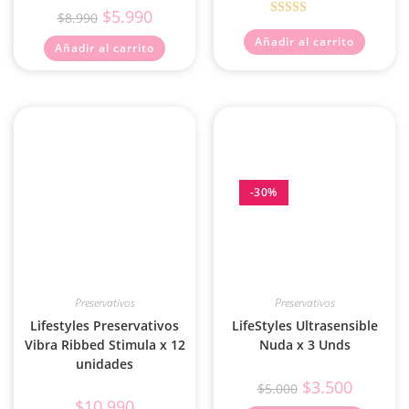
$
5.990
$
8.990
Valorado con
Añadir al carrito
5.00
de 5
Añadir al carrito
-30%
Preservativos
Preservativos
Lifestyles Preservativos
LifeStyles Ultrasensible
Vibra Ribbed Stimula x 12
Nuda x 3 Unds
unidades
$
3.500
$
5.000
$
10.990