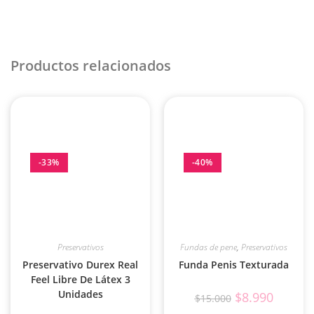
Productos relacionados
-33%
-40%
Preservativos
Fundas de pene
,
Preservativos
Preservativo Durex Real
Funda Penis Texturada
Feel Libre De Látex 3
Unidades
$
8.990
$
15.000