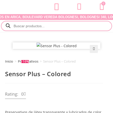
0
N ARICA, BOULEVARD VEREDA BOLOGNESI, BOLOGNESI 340, LOCAL 
🔍
Inicio
>
Preservativos
>
Sensor Plus – Colored
-16%
Sensor Plus – Colored
Rating: 0
Preservativos de látex transparente y lubricados de color