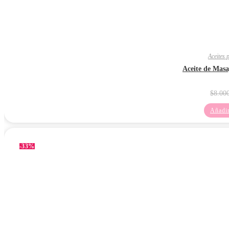
Aceites 
Aceite de Mas
$
8.00
Añadir
-33%