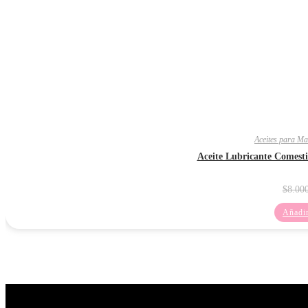
Aceites para Ma
Aceite Lubricante Comesti
$
8.00
Añadir