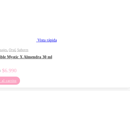
Vista rápida
sajes
,
Oral
,
Sabores
ible Mystic X Almendra 30 ml
El
El
$
6.990
0
precio
precio
original
actual
 al carrito
era:
es:
$9.990.
$6.990.