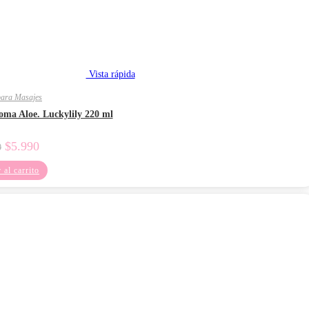
Vista rápida
para Masajes
oma Aloe. Luckylily 220 ml
El
El
$
5.990
0
precio
precio
original
actual
 al carrito
era:
es:
$9.000.
$5.990.