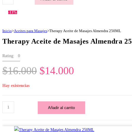
Aceite
era:
es:
de
-13%
$16.000.
$14.000.
Masajes
Almendra
Inicio
>
Aceites para Masajes
>
Therapy Aceite de Masajes Almendra 250ML
250ML
Therapy Aceite de Masajes Almendra 
cantidad
Rating: 0
El
El
$
16.000
$
14.000
precio
precio
Hay existencias
original
actual
era:
es:
Therapy
Añadir al carrito
$16.000.
$14.000.
Aceite
de
Masajes