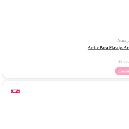
Aceites 
Aceite Para Masajes Ar
$
9.00
Añadir
-30%