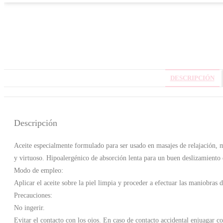
Almendra
250ML
cantidad
DESCRIPCIÓN
Descripción
Aceite especialmente formulado para ser usado en masajes de relajación, ma
y virtuoso. Hipoalergénico de absorción lenta para un buen deslizamiento 
Modo de empleo:
Aplicar el aceite sobre la piel limpia y proceder a efectuar las maniobras 
Precauciones:
No ingerir.
Evitar el contacto con los ojos. En caso de contacto accidental enjuagar c