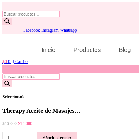
Ir
al
Búsqueda
contenido
de
productos
Facebook
Instagram
Whatsapp
Inicio
Productos
Blog
$
0
0
Carrito
Búsqueda
de
productos
Seleccionado:
Therapy Aceite de Masajes…
El
El
$
16.000
$
14.000
precio
precio
Therapy
Añadir al carrito
original
actual