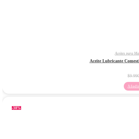
Aceites para Ma
Aceite Lubricante Comest
$
9.99
Añadir
-38%