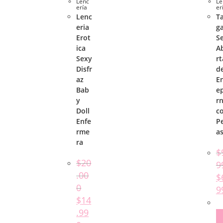
Lenc
Le
ería
er
Lenc
T
eria
g
Erot
S
ica
A
Sexy
rt
Disfr
d
az
E
Bab
e
y
r
Doll
c
Enfe
Pe
rme
as
ra
$
$
20
9
.00
$
0
9
$
14
.99