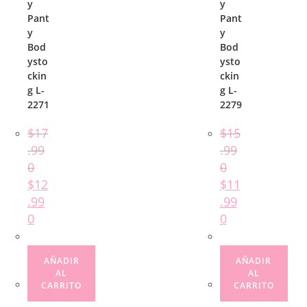
y
y
Pant
Pant
y
y
Bod
Bod
ysto
ysto
ckin
ckin
g L-
g L-
2271
2279
$
17
$
15
.99
.99
0
0
$
12
$
11
.99
.99
0
0
AÑADIR
AÑADIR
AL
AL
CARRITO
CARRITO