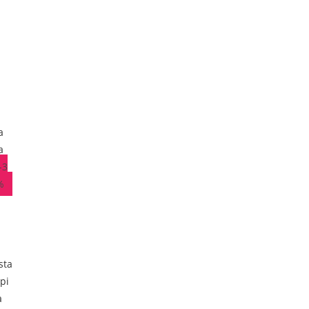
a
a
-3
%
sta
pi
a