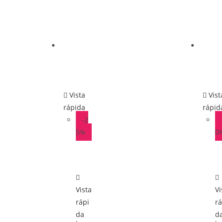
Vista
Vist
rápida
rápid
-2
5%
0
Vista
Vi
rápi
rá
da
d