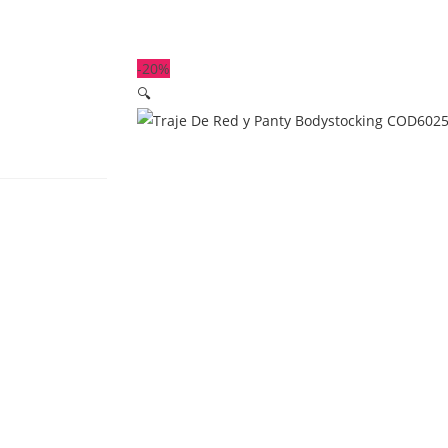
-20%
🔍