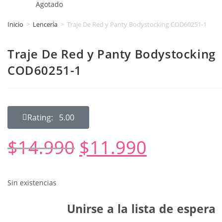
Agotado
Inicio
>
Lencería
>
Traje De Red y Panty Bodystocking COD60251-1
Traje De Red y Panty Bodystocking
COD60251-1
Rating: 5.00
$
14.990
$
11.990
Sin existencias
Unirse a la lista de espera