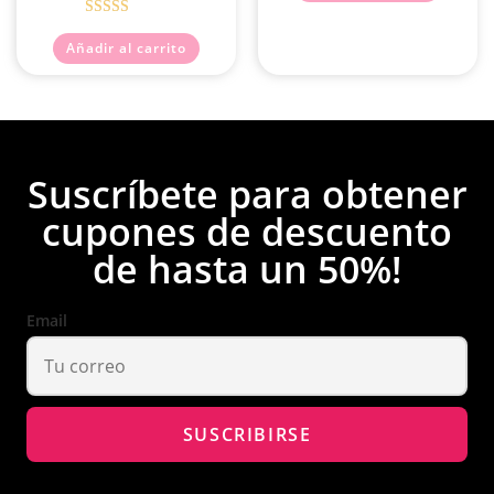
Valorado con
Añadir al carrito
5.00
de 5
Suscríbete para obtener
cupones de descuento
de hasta un 50%!
Email