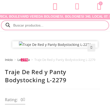
0
A, BOULEVARD VEREDA BOLOGNESI, BOLOGNESI 340, LOCAL 07. DEL
🔍
Inicio
>
Lencería
>
Traje De Red y Panty Bodystocking L-2279
-25%
Traje De Red y Panty
Bodystocking L-2279
Rating: 0