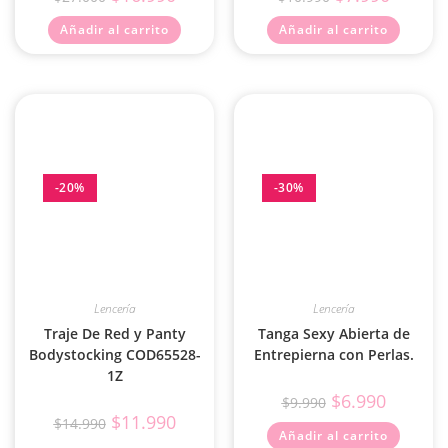
Añadir al carrito
Añadir al carrito
-20%
-30%
Lencería
Lencería
Traje De Red y Panty
Tanga Sexy Abierta de
Bodystocking COD65528-
Entrepierna con Perlas.
1Z
$
6.990
$
9.990
$
11.990
$
14.990
Añadir al carrito