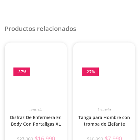
Productos relacionados
-37%
-27%
Lencería
Lencería
Disfraz De Enfermera En
Tanga para Hombre con
Body Con Portaligas XL
trompa de Elefante
$
16.990
$
7.990
$
27.000
$
10.990